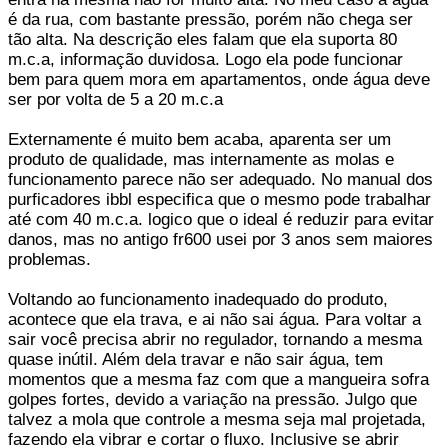
é da rua, com bastante pressão, porém não chega ser
tão alta. Na descrição eles falam que ela suporta 80
m.c.a, informação duvidosa. Logo ela pode funcionar
bem para quem mora em apartamentos, onde água deve
ser por volta de 5 a 20 m.c.a
Externamente é muito bem acaba, aparenta ser um
produto de qualidade, mas internamente as molas e
funcionamento parece não ser adequado. No manual dos
purficadores ibbl especifica que o mesmo pode trabalhar
até com 40 m.c.a. logico que o ideal é reduzir para evitar
danos, mas no antigo fr600 usei por 3 anos sem maiores
problemas.
Voltando ao funcionamento inadequado do produto,
acontece que ela trava, e ai não sai água. Para voltar a
sair você precisa abrir no regulador, tornando a mesma
quase inútil. Além dela travar e não sair água, tem
momentos que a mesma faz com que a mangueira sofra
golpes fortes, devido a variação na pressão. Julgo que
talvez a mola que controle a mesma seja mal projetada,
fazendo ela vibrar e cortar o fluxo. Inclusive se abrir