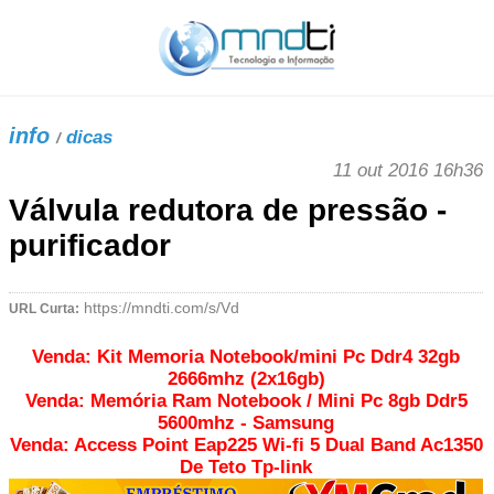
info
dicas
/
11 out 2016 16h36
Válvula redutora de pressão -
purificador
URL Curta:
Venda: Kit Memoria Notebook/mini Pc Ddr4 32gb
2666mhz (2x16gb)
Venda: Memória Ram Notebook / Mini Pc 8gb Ddr5
5600mhz - Samsung
Venda: Access Point Eap225 Wi-fi 5 Dual Band Ac1350
De Teto Tp-link